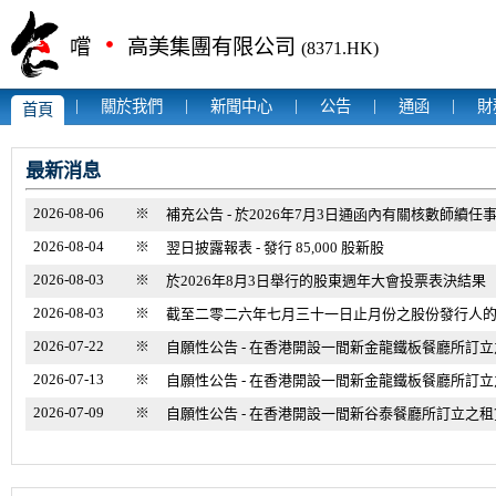
‧
嚐
高美集團有限公司
(8371.HK)
|
|
|
|
|
關於我們
新聞中心
公告
通函
財
首頁
最新消息
2026-08-06
※
補充公告 - 於2026年7月3日通函內有關核數師續任
2026-08-04
※
翌日披露報表 - 發行 85,000 股新股
2026-08-03
※
於2026年8月3日舉行的股東週年大會投票表決結果
2026-08-03
※
截至二零二六年七月三十一日止月份之股份發行人
2026-07-22
※
自願性公告 - 在香港開設一間新金龍鐵板餐廳所訂
2026-07-13
※
自願性公告 - 在香港開設一間新金龍鐵板餐廳所訂
2026-07-09
※
自願性公告 - 在香港開設一間新谷泰餐廳所訂立之